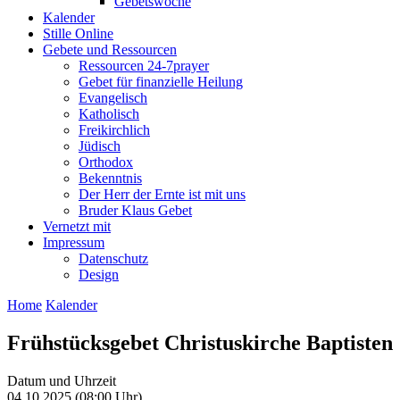
Gebetswoche
Kalender
Stille Online
Gebete und Ressourcen
Ressourcen 24-7prayer
Gebet für finanzielle Heilung
Evangelisch
Katholisch
Freikirchlich
Jüdisch
Orthodox
Bekenntnis
Der Herr der Ernte ist mit uns
Bruder Klaus Gebet
Vernetzt mit
Impressum
Datenschutz
Design
Home
Kalender
Frühstücksgebet Christuskirche Baptisten
Datum und Uhrzeit
04 10 2025 (08:00 Uhr)